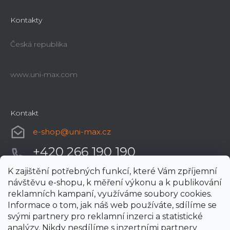
Kontakty
Česká republika
www.uni-max.com
Kontakt
e-shop
@
uni-max.cz
+420 266 190 190
K zajištění potřebných funkcí, které Vám zpříjemní
návštěvu e-shopu, k měření výkonu a k publikování
reklamních kampaní, využíváme soubory cookies.
Informace o tom, jak náš web používáte, sdílíme se
svými partnery pro reklamní inzerci a statistické
analýzy. Nikdy nesdílíme s inzertními partnery