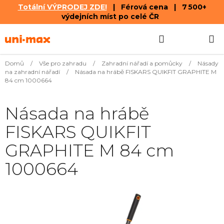
Totální VÝPRODEJ ZDE!
| Férová cena | 7 500+
výdejních míst po celé ČR
Přejít
Hledat
NÁKUPN
na
obsah
KOŠÍK
Domů
/
Vše pro zahradu
/
Zahradní nářadí a pomůcky
/
Násady
na zahradní nářadí
/
Násada na hrábě FISKARS QUIKFIT GRAPHITE M
84 cm 1000664
Násada na hrábě
FISKARS QUIKFIT
GRAPHITE M 84 cm
1000664