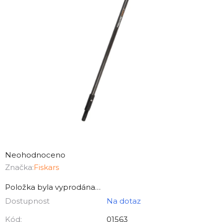
Průměrné
hodnocení
Neohodnoceno
produktu
Značka:
Fiskars
je
Položka byla vyprodána…
0,0
Dostupnost
Na dotaz
z
5
Kód:
01563