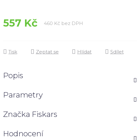
hvězdiček.
557 Kč
Měrná cena:
460 Kč bez DPH
Tisk
Zeptat se
Hlídat
Sdílet
Popis
Parametry
Značka
Fiskars
Hodnocení