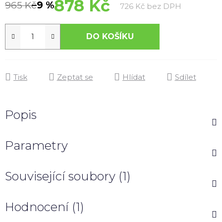
878 Kč
965 Kč
–9 %
Měrná cen
726 Kč bez DPH
DO KOŠÍKU
Tisk
Zeptat se
Hlídat
Sdílet
Popis
Parametry
Související soubory (1)
Hodnocení (1)