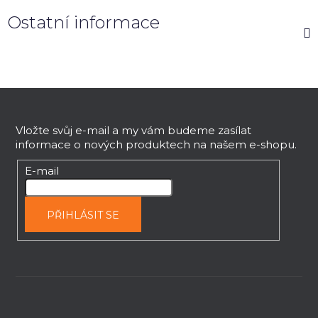
Ostatní informace
Z
á
p
Vložte svůj e-mail a my vám budeme zasílat
informace o nových produktech na našem e-shopu.
a
t
E-mail
í
PŘIHLÁSIT SE