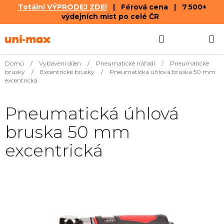
Totální VÝPRODEJ ZDE!
| Férová cena | 7 500+
výdejních míst po celé ČR
Přejít
Hledat
NÁKUPN
na
obsah
KOŠÍK
Domů
/
Vybavení dílen
/
Pneumatické nářadí
/
Pneumatické
brusky
/
Excentrické brusky
/
Pneumatická úhlová bruska 50 mm
excentrická
Pneumatická úhlová
bruska 50 mm
excentrická