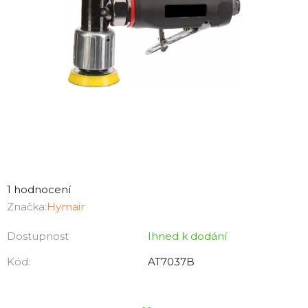
Průměrné
hodnocení
1 hodnocení
produktu
Značka:
Hymair
je
Dostupnost
Ihned k dodání
4,0
z
Kód:
AT7037B
5
hvězdiček.