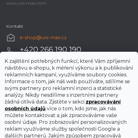
www.uni-max.com
Kontakt
e-shop
@
uni-max.cz
+420 266 190 190
K zajištění potřebných funkcí, které Vám zpříjemní
návštěvu e-shopu, k měření výkonu a k publikování
reklamních kampaní, využíváme soubory cookies.
Informace o tom, jak náš web používáte, sdílíme se
svými partnery pro reklamní inzerci a statistické
analýzy. Nikdy nesdílíme s inzertními partnery
žádná citlivá data. Zjistěte v sekci
zpracovávání
osobních údajů
více o tom, kdo jsme, jak nás
můžete kontaktovat a jak zpracováváme vaše
osobní údaje. Pro zobrazování personalizovaných
reklam využíváme služby společnosti Google a
dalších partnerů. Jakým způsobem zpracovává