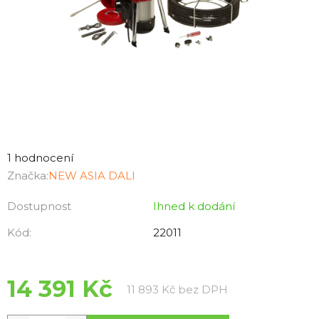
Průměrné
hodnocení
1 hodnocení
produktu
Značka:
NEW ASIA DALI
je
Dostupnost
Ihned k dodání
5,0
z
Kód:
22011
5
hvězdiček.
14 391 Kč
Měrná cena:
11 893 Kč bez DPH