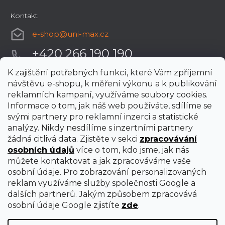
Kontakt
e-shop
@
uni-max.cz
+420 266 190 190
K zajištění potřebných funkcí, které Vám zpříjemní
návštěvu e-shopu, k měření výkonu a k publikování
reklamních kampaní, využíváme soubory cookies.
Informace o tom, jak náš web používáte, sdílíme se
svými partnery pro reklamní inzerci a statistické
analýzy. Nikdy nesdílíme s inzertními partnery
žádná citlivá data. Zjistěte v sekci
zpracovávání
osobních údajů
více o tom, kdo jsme, jak nás
můžete kontaktovat a jak zpracováváme vaše
osobní údaje. Pro zobrazování personalizovaných
reklam využíváme služby společnosti Google a
dalších partnerů. Jakým způsobem zpracovává
osobní údaje Google zjistíte
zde
.