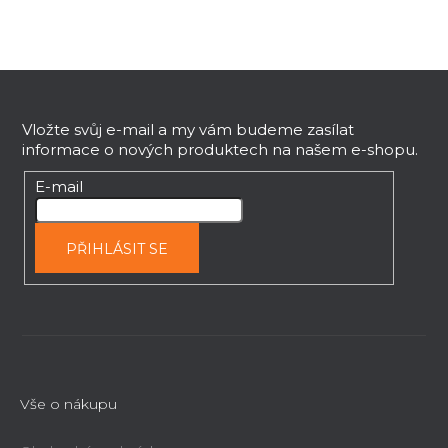
Z
á
p
Vložte svůj e-mail a my vám budeme zasílat
informace o nových produktech na našem e-shopu.
a
t
E-mail
í
PŘIHLÁSIT SE
Vše o nákupu