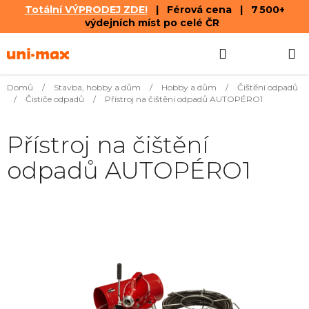
Totální VÝPRODEJ ZDE!
| Férová cena | 7 500+
výdejních míst po celé ČR
Přejít
Hledat
NÁKUPN
na
obsah
KOŠÍK
Domů
/
Stavba, hobby a dům
/
Hobby a dům
/
Čištění odpadů
/
Čističe odpadů
/
Přístroj na čištění odpadů AUTOPÉRO1
Přístroj na čištění
odpadů AUTOPÉRO1