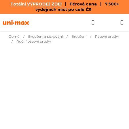
Totální VÝPRODEJ ZDE!
| Férová cena | 7 500+
výdejních míst po celé ČR
Přejít
Hledat
NÁKUPN
na
obsah
KOŠÍK
Domů
/
Broušení a pískování
/
Broušení
/
Pásové brusky
/
Ruční pásové brusky
Nejprodávanější
1