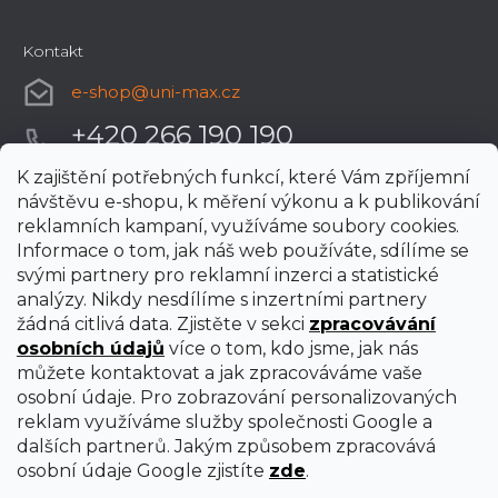
Kontakt
e-shop
@
uni-max.cz
+420 266 190 190
K zajištění potřebných funkcí, které Vám zpříjemní
návštěvu e-shopu, k měření výkonu a k publikování
reklamních kampaní, využíváme soubory cookies.
Informace o tom, jak náš web používáte, sdílíme se
svými partnery pro reklamní inzerci a statistické
analýzy. Nikdy nesdílíme s inzertními partnery
žádná citlivá data. Zjistěte v sekci
zpracovávání
osobních údajů
více o tom, kdo jsme, jak nás
můžete kontaktovat a jak zpracováváme vaše
osobní údaje. Pro zobrazování personalizovaných
reklam využíváme služby společnosti Google a
dalších partnerů. Jakým způsobem zpracovává
osobní údaje Google zjistíte
zde
.