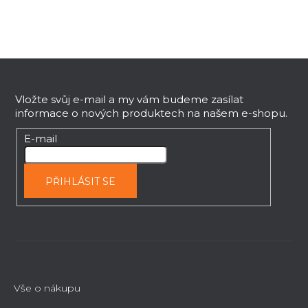
a
c
í
p
Z
r
v
á
k
p
Vložte svůj e-mail a my vám budeme zasílat
y
informace o nových produktech na našem e-shopu.
a
v
t
E-mail
ý
í
p
i
PŘIHLÁSIT SE
s
u
Vše o nákupu